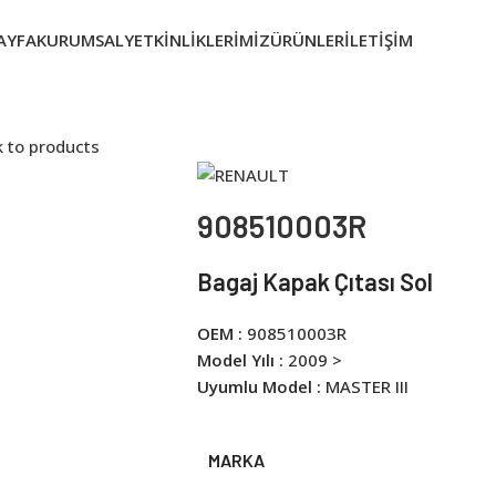
AYFA
KURUMSAL
YETKINLIKLERIMIZ
ÜRÜNLER
İLETIŞIM
 to products
908510003R
Bagaj Kapak Çıtası Sol
OEM :
908510003R
Model Yılı :
2009 >
Uyumlu Model :
MASTER III
MARKA