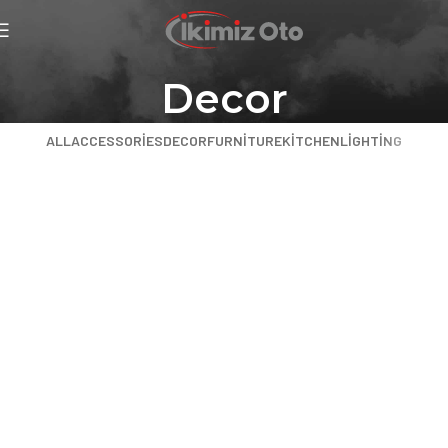
Decor
ALL
ACCESSORIES
DECOR
FURNITURE
KITCHEN
LIGHTING
Et vestibulum quis a suspendisse
Decor
Rhoncus quisque sollicitudin
Decor